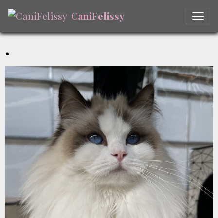
CaniFelissy
.