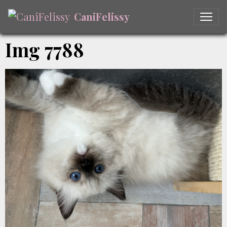
CaniFelissy
Img 7788